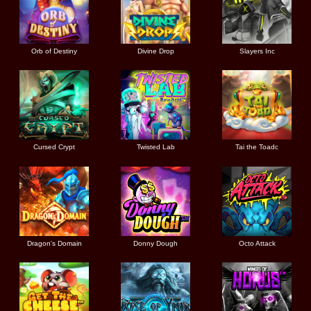
Orb of Destiny
Divine Drop
Slayers Inc
Cursed Crypt
Twisted Lab
Tai the Toadc
Dragon's Domain
Donny Dough
Octo Attack