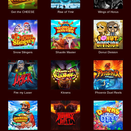
Get the CHEESE
Rise of Ymir
Wings of Horus
Snow Slingers
Shaolin Master
Donut Division
Fire my Laser
Klowns
Phoenix Duel Reels