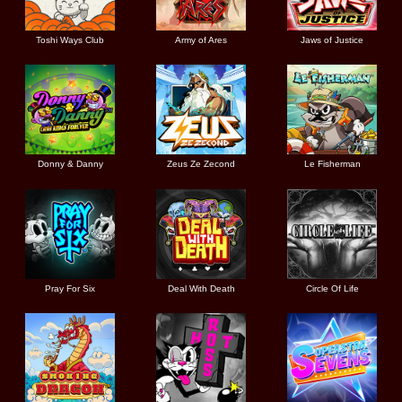
Toshi Ways Club
Army of Ares
Jaws of Justice
Donny & Danny
Zeus Ze Zecond
Le Fisherman
Pray For Six
Deal With Death
Circle Of Life