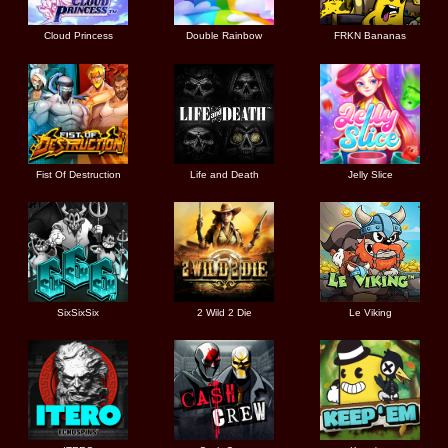
Cloud Princess
Double Rainbow
FRKN Bananas
Fist Of Destruction
Life and Death
Jelly Slice
SixSixSix
2 Wild 2 Die
Le Viking