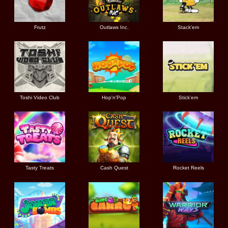
Frutz
Outlaws Inc.
Stack'em
Toshi Video Club
Hop'n'Pop
Stick'em
Tasty Treats
Cash Quest
Rocket Reels