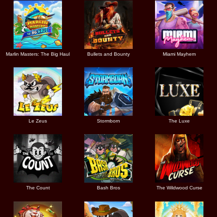
Marlin Masters: The Big Haul
Bullets and Bounty
Miami Mayhem
Le Zeus
Stormborn
The Luxe
The Count
Bash Bros
The Wildwood Curse