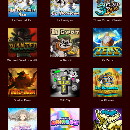
Le Football Fan
Le Hooligan
Three Cursed Chests
Wanted Dead or a Wild
Le Bandit
Ze Zeus
Duel at Dawn
RIP City
Le Pharaoh