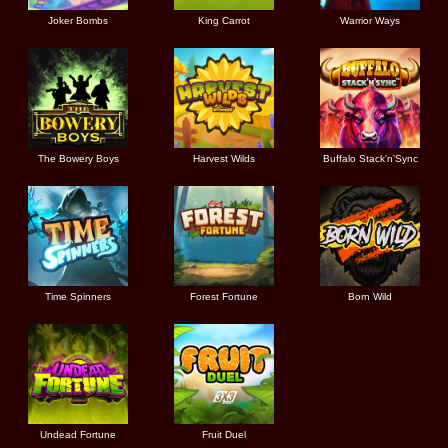
Joker Bombs
King Carrot
Warrior Ways
The Bowery Boys
Harvest Wilds
Buffalo Stack'n'Sync
Time Spinners
Forest Fortune
Born Wild
Undead Fortune
Fruit Duel