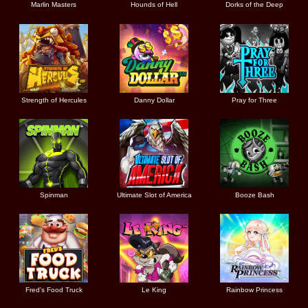
Marlin Masters
Hounds of Hell
Dorks of the Deep
Strength of Hercules
Danny Dollar
Pray for Three
Ultimate Slot of America
Booze Bash
Spinman
Le King
Fred's Food Truck
Rainbow Princess