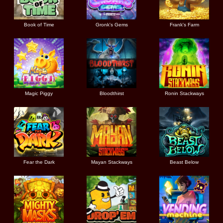
Book of Time
Gronk's Gems
Frank's Farm
Magic Piggy
Bloodthirst
Ronin Stackways
Fear the Dark
Mayan Stackways
Beast Below