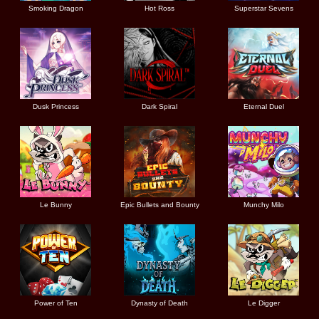
Smoking Dragon
Hot Ross
Superstar Sevens
Dusk Princess
Dark Spiral
Eternal Duel
Le Bunny
Epic Bullets and Bounty
Munchy Milo
Power of Ten
Dynasty of Death
Le Digger