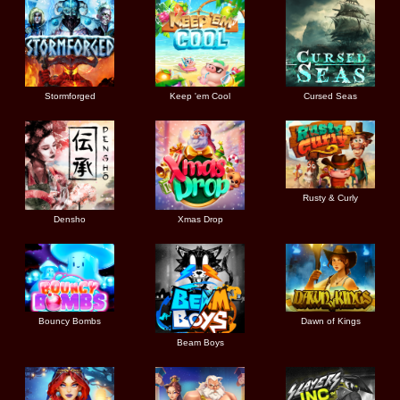
Stormforged
Keep 'em Cool
Cursed Seas
Rusty & Curly
Densho
Xmas Drop
Bouncy Bombs
Dawn of Kings
Beam Boys