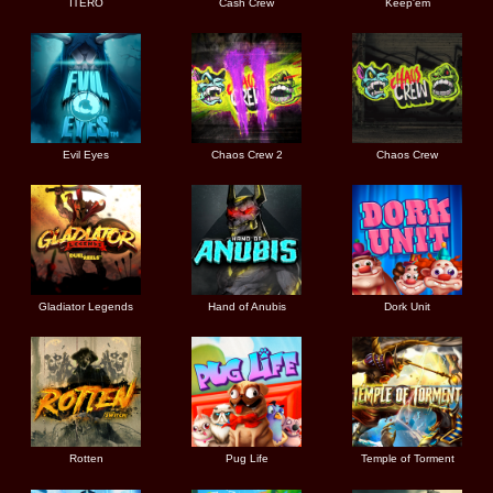
ITERO
Cash Crew
Keep'em
Evil Eyes
Chaos Crew 2
Chaos Crew
Gladiator Legends
Hand of Anubis
Dork Unit
Rotten
Pug Life
Temple of Torment