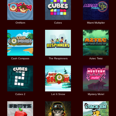
OmNom
Cubes
Miami Multiplier
Cash Compass
The Respinners
Aztec Twist
Cubes 2
Let It Snow
Mystery Motel