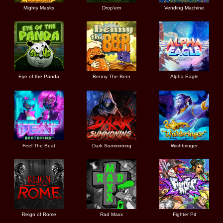
Mighty Masks
Drop'em
Vending Machine
Eye of the Panda
Benny The Beer
Alpha Eagle
Feel The Beat
Dark Summoning
Wishbringer
Reign of Rome
Rad Maxx
Fighter Pit