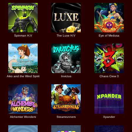
Spinman H.V
The Luxe H.V
Eye of Medusa
Aiko and the Wind Spirit
Invictus
Chaos Crew 3
Alchemist Wonders
Steamrunners
Xpander