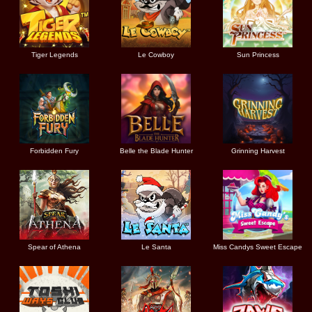
Tiger Legends
Le Cowboy
Sun Princess
Forbidden Fury
Belle the Blade Hunter
Grinning Harvest
Spear of Athena
Le Santa
Miss Candys Sweet Escape