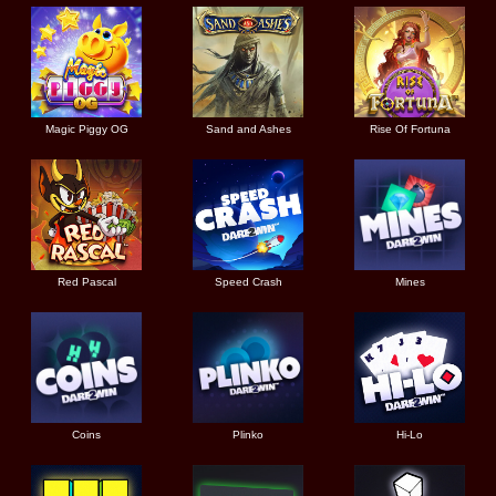
Magic Piggy OG
Sand and Ashes
Rise Of Fortuna
Red Pascal
Speed Crash
Mines
Coins
Plinko
Hi-Lo