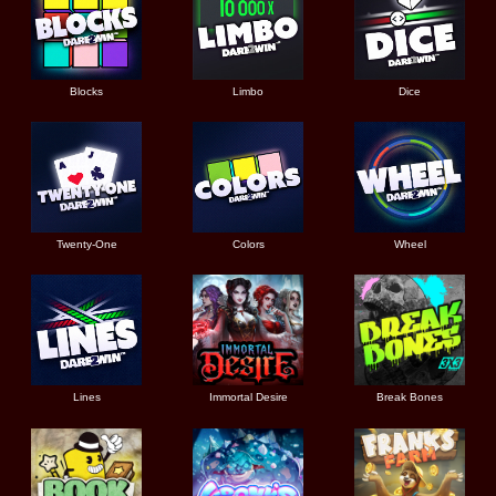
Blocks
Limbo
Dice
Twenty-One
Colors
Wheel
Lines
Immortal Desire
Break Bones