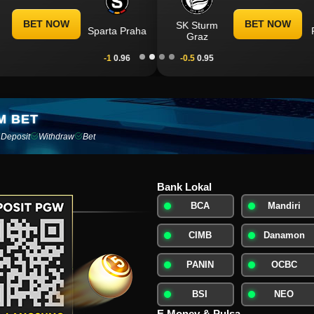
BET NOW
Slovan
bahce
Mjallby
Bodo
Bratislava
.87
0.5
0.83
-0.5
0.99
0.7
M BET
Deposit
Withdraw
Bet
Bank Lokal
BCA
Mandiri
CIMB
Danamon
PANIN
OCBC
BSI
NEO
E Money & Pulsa