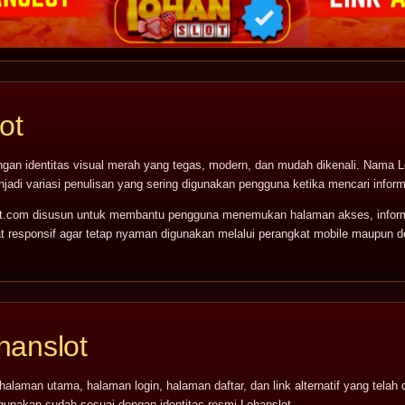
ot
engan identitas visual merah yang tegas, modern, dan mudah dikenali. Nama L
adi variasi penulisan yang sering digunakan pengguna ketika mencari inform
t.com
disusun untuk membantu pengguna menemukan halaman akses, inform
uat responsif agar tetap nyaman digunakan melalui perangkat mobile maupun d
hanslot
halaman utama, halaman login, halaman daftar, dan link alternatif yang tela
gunakan sudah sesuai dengan identitas resmi Lohanslot.