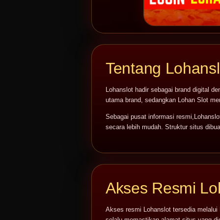
Tentang Lohansl
Lohanslot hadir sebagai brand digital d
utama brand, sedangkan Lohan Slot menj
Sebagai pusat informasi resmi,
Lohanslo
secara lebih mudah. Struktur situs dib
Akses Resmi Lo
Akses resmi Lohanslot tersedia melalui 
selalu memastikan alamat situs yang di