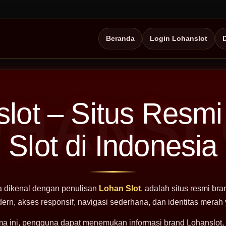
Beranda
Login Lohanslot
lot – Situs Resm
Slot di Indonesia
ga dikenal dengan penulisan
Lohan Slot
, adalah situs resmi bra
rn, akses responsif, navigasi sederhana, dan identitas merah
ma ini, pengguna dapat menemukan informasi brand Lohanslot, 