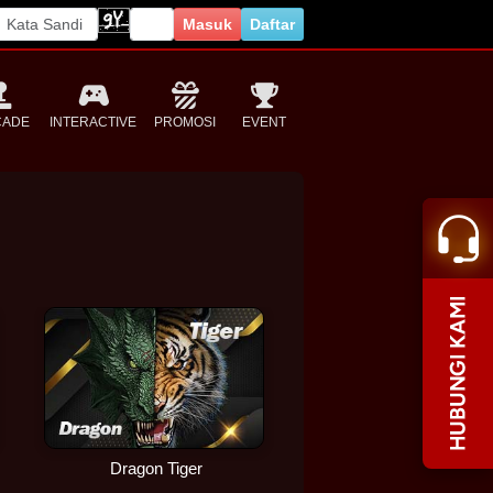
Masuk
Daftar
CADE
INTERACTIVE
PROMOSI
EVENT
Dragon Tiger