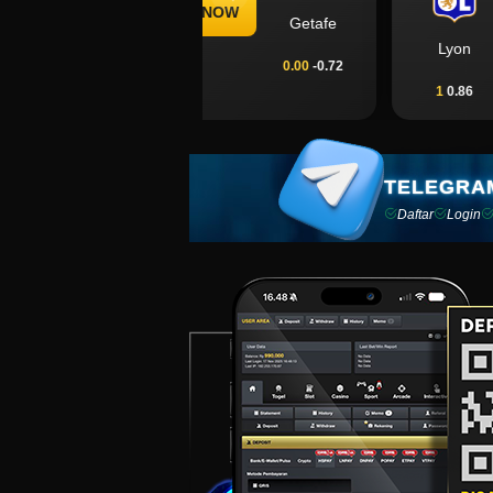
Previous
BET NOW
SK Sturm
Fener
Graz
-0.5
0.95
0.5
0
TELEGRA
Daftar
Login