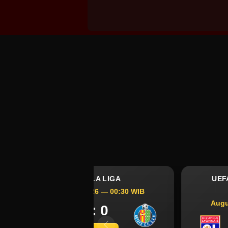
UEFA CHAMPIONS LEAGUE
QUALIFIERS
August 12, 2026 — 01:30 WIB
0 : 0