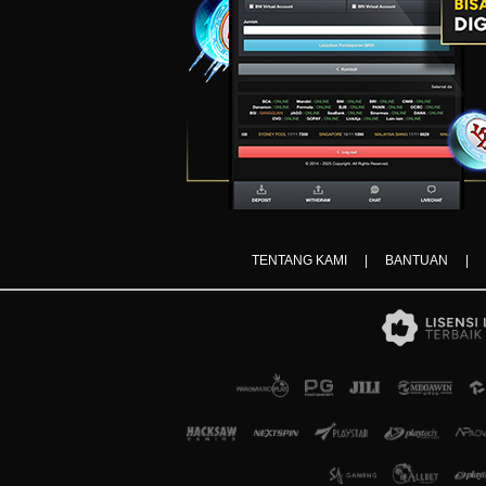
TENTANG KAMI
|
BANTUAN
|