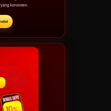
l yang konsisten.
nslot