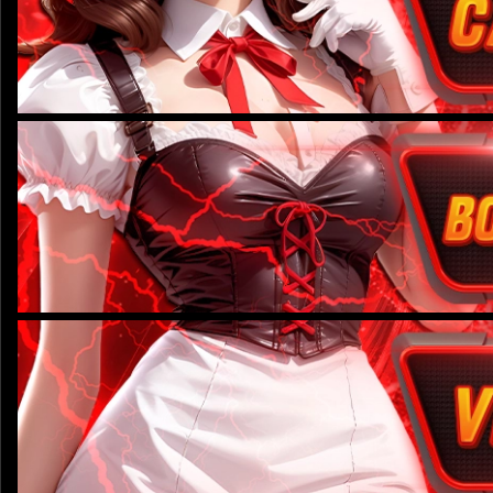
Contoh Perhitungan Bonus :
Turn Over 0.2%: IDR 225.000.000 X 0,2% = IDR 450.000,-
Syarat & Ketentuan:
Cashback 3%: (IDR 64.000.000 - IDR 450.000) x 3% = IDR 1.906.000
Minimal bonus rollingan yang dibagikan adalah Rp. 5.000
Total bonus anda: IDR 450.000 + IDR 1.906.000 = IDR 2.356.000,-
Turnover akan dihitung dari hari senin ke hari minggu.
Bonus ini akan dibagikan setiap hari senin.
Turnover dibawah 15.000.000.000 akan mendapatkan 0.5%
BONUS CASHBACK BOLA LOHANSLOT
Turnover diatas 15.000.000.000 akan mendapatkan 1%
Contoh Perhitungan Bonus :
Turn Over 1%: Total bet 15.500.000.000 X 1% = IDR 155.000.000,-
Syarat & Ketentuan:
Turn Over 0.5%: Total bet 8.000.000.000 x 0.5% = IDR 40.000.000,-
Minimal kekalahan diatas Rp 200.000.000 dalam seminggu mendapa
Minimal kekalahan dibawah Rp 200.000.000 dalam seminggu menda
Minimal bonus yang diterima adalah 5rb, jika hasil perhitungan bon
BONUS 7X WIN SABUNG AYAM
Contoh Perhitungan Bonus :
Cashback 8%: Total kekalahan 215.200.000 x 8% = IDR 17.216.000,
Syarat & Ketentuan:
Bonus ini diberikan untuk member yang menang 7x, 8x, 9x dan 10X b
WS168