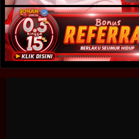
Minimal bet di tiap pertandingan adalah IDR 20.000,-
Jenis pasangan hanya [Wala/Meron]
PULSA TANPA POTONGAN LOHANSLOT
Bonus diberikan sebesar 100% dari total kemenangan beruntun anda
arena) dengan catatan taruhan anda tidak ada kalah, draw, ataupun ca
Apabila ada double bet, kalah, draw atau cancel/void maka syarat hit
Klaim Bonus ini harus dilakukan hari itu juga kepada operator kami 
Syarat & Ketentuan:
tidak maka Bonus akan hangus!
Tersedia top up pulsa : telkomsel , xl, axis, indosat.
Dalam 1 hari member hanya bisa klaim 1x.
Minimal transaksi Rp. 10.000
Promo bonus ini tidak bisa digabungkan dengan promo lainnya 
Untuk deposit pulsa tanpa potongan tidak dapat klaim bonus yang lai
Bonus akan dibatalkan apabila ditemukan kecurangan atau kesamaan
Syarat withdraw to bettingan x 5 (10.000 x 5 : 50.000).
BONUS REFERRAL LOHANSLOT 0.3% HINGGA 15%
Jika kedapatan bermain permainan selain slot, maka kemenangannya
Jika member dengan sengaja melakukan withdraw pulsa setelah depo
Note : setiap member yang setuju mendapatkan BONUS JACKPOT
Hanya berlaku untuk permainan slot semua provider, selain dari game
Syarat & Ketentuan:
memahami semua syarat dan ketentuan yang tertulis.
Semua keputusan Lohanslot mutlak dan tidak dapat diganggu gugat.
Bonus rollingan turnover downline x 0.3% - 15% (semua permainan).
Semua permainan akan mendapatkan bonus yang sama.
Contoh Pertandingan yang memenuhi syarat:
Minimal harus ada 3 pemain aktif dalam satu bulan.
Bonus turn over downline dibagikan setiap bulan pada tanggal 1 - 5.
arena AL1 pertandingan ke 1 bet 150 ribu win
Total turn over dibawah 100.000.000.000 akan mendapatkan 0.3%
arena NN2 pertandingan ke 1 bet 160 ribu win
Total turn over diantara 100.000.000.000 hingga 300.000.000.000 
arena AL1 pertandingan ke 9 bet 100 ribu win