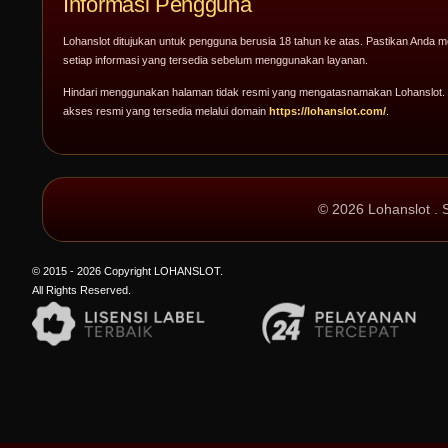
Informasi Pengguna
Lohanslot ditujukan untuk pengguna berusia 18 tahun ke atas. Pastikan And
setiap informasi yang tersedia sebelum menggunakan layanan.
Hindari menggunakan halaman tidak resmi yang mengatasnamakan Lohanslot. U
akses resmi yang tersedia melalui domain
https://lohanslot.com/
.
© 2026 Lohanslot . 
© 2015 - 2026 Copyright LOHANSLOT.
All Rights Reserved.