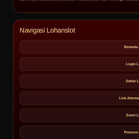
Navigasi Lohanslot
Beranda 
Login L
Daftar 
Link Alterna
Event L
Promosi 