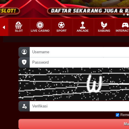
SLOT
LIVE CASINO
SPORT
ARCADE
SABUNG
INTERAC
Reme
Ma