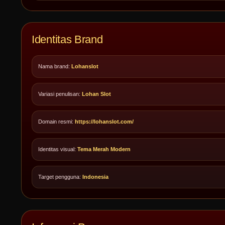
Identitas Brand
Nama brand:
Lohanslot
Variasi penulisan:
Lohan Slot
Domain resmi:
https://lohanslot.com/
Identitas visual:
Tema Merah Modern
Target pengguna:
Indonesia