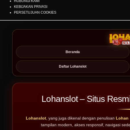
arena AL1 pertandingan ke 8 draw atau pun cancel
HUBUNGI KAMI
arena AL1 pertandingan ke 9 bet 150 ribu win
KEBIJAKAN PRIVASI
PERSETUJUAN COOKIES
arena AL1 pertandingan ke 10 bet 200 ribu win
arena NN2 pertandingan ke 5 bet 160 ribu win
arena NN2 pertandingan ke 7 bet 150 ribu win
arena AL1 pertandingan ke 15 bet 140 ribu win
Beranda
Daftar Lohanslot
Lohanslot – Situs Resmi
Lohanslot
, yang juga dikenal dengan penulisan
Lohan 
tampilan modern, akses responsif, navigasi sed