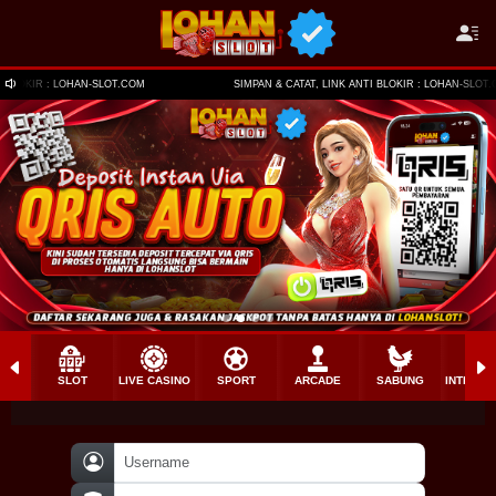
N-SLOT.COM
SIMPAN & CATAT, LINK ANTI BLOKIR : LOHAN-SLOT.COM
SLOT
LIVE CASINO
SPORT
ARCADE
SABUNG
INTERAC