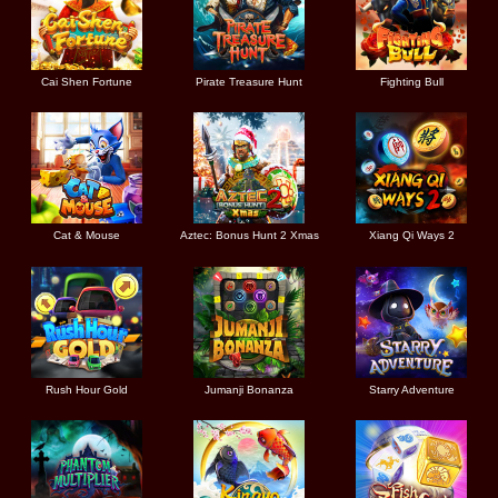
Cai Shen Fortune
Pirate Treasure Hunt
Fighting Bull
Cat & Mouse
Aztec: Bonus Hunt 2 Xmas
Xiang Qi Ways 2
Rush Hour Gold
Jumanji Bonanza
Starry Adventure