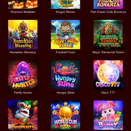
Phantom Multiplier
Kingyo Riches
Fish Prawn Crab Bonanza
Ramakien Blessing
Football Fever
Maya: Elemental Totem
Firefly Hunter
Hungry Slime
Disco 777